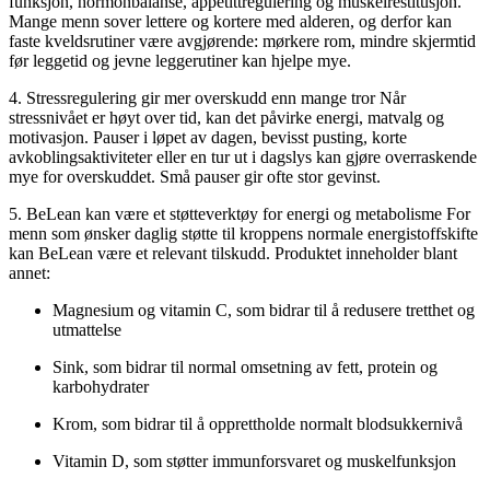
funksjon, hormonbalanse, appetittregulering og muskelrestitusjon.
Mange menn sover lettere og kortere med alderen, og derfor kan
faste kveldsrutiner være avgjørende: mørkere rom, mindre skjermtid
før leggetid og jevne leggerutiner kan hjelpe mye.
4. Stressregulering gir mer overskudd enn mange tror Når
stressnivået er høyt over tid, kan det påvirke energi, matvalg og
motivasjon. Pauser i løpet av dagen, bevisst pusting, korte
avkoblingsaktiviteter eller en tur ut i dagslys kan gjøre overraskende
mye for overskuddet. Små pauser gir ofte stor gevinst.
5. BeLean kan være et støtteverktøy for energi og metabolisme For
menn som ønsker daglig støtte til kroppens normale energistoffskifte
kan BeLean være et relevant tilskudd. Produktet inneholder blant
annet:
Magnesium og vitamin C, som bidrar til å redusere tretthet og
utmattelse
Sink, som bidrar til normal omsetning av fett, protein og
karbohydrater
Krom, som bidrar til å opprettholde normalt blodsukkernivå
Vitamin D, som støtter immunforsvaret og muskelfunksjon