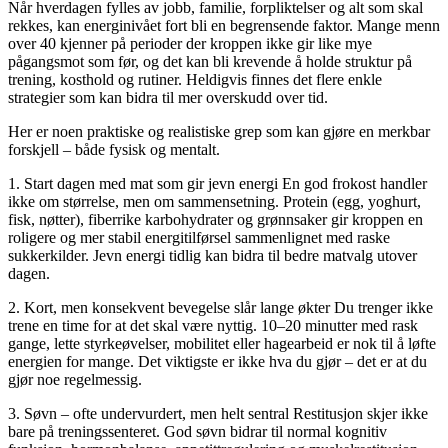
Når hverdagen fylles av jobb, familie, forpliktelser og alt som skal
rekkes, kan energinivået fort bli en begrensende faktor. Mange menn
over 40 kjenner på perioder der kroppen ikke gir like mye
pågangsmot som før, og det kan bli krevende å holde struktur på
trening, kosthold og rutiner. Heldigvis finnes det flere enkle
strategier som kan bidra til mer overskudd over tid.
Her er noen praktiske og realistiske grep som kan gjøre en merkbar
forskjell – både fysisk og mentalt.
1. Start dagen med mat som gir jevn energi En god frokost handler
ikke om størrelse, men om sammensetning. Protein (egg, yoghurt,
fisk, nøtter), fiberrike karbohydrater og grønnsaker gir kroppen en
roligere og mer stabil energitilførsel sammenlignet med raske
sukkerkilder. Jevn energi tidlig kan bidra til bedre matvalg utover
dagen.
2. Kort, men konsekvent bevegelse slår lange økter Du trenger ikke
trene en time for at det skal være nyttig. 10–20 minutter med rask
gange, lette styrkeøvelser, mobilitet eller hagearbeid er nok til å løfte
energien for mange. Det viktigste er ikke hva du gjør – det er at du
gjør noe regelmessig.
3. Søvn – ofte undervurdert, men helt sentral Restitusjon skjer ikke
bare på treningssenteret. God søvn bidrar til normal kognitiv