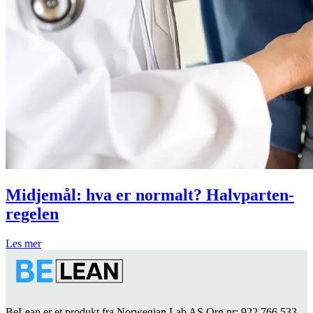
Midjemål: hva er normalt? Halvparten-
regelen
Les mer
BeLean er et produkt fra Norwegian Lab AS Org.nr: 922 766 533