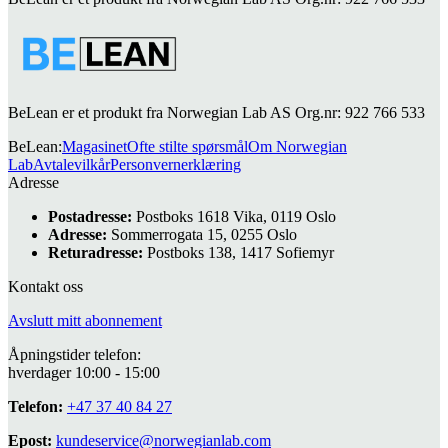
BeLean er et produkt fra Norwegian Lab AS Org.nr: 922 766 533
BeLean
:
Magasinet
Ofte stilte spørsmål
Om Norwegian
Lab
Avtalevilkår
Personvernerklæring
Adresse
Postadresse:
Postboks 1618 Vika, 0119 Oslo
Adresse:
Sommerrogata 15, 0255 Oslo
Returadresse:
Postboks 138, 1417 Sofiemyr
Kontakt oss
Avslutt mitt abonnement
Åpningstider telefon:
hverdager 10:00 - 15:00
Telefon:
+47 37 40 84 27
Epost:
kundeservice@norwegianlab.com