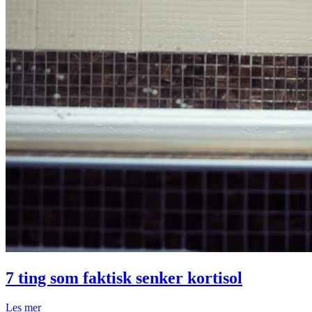
7 ting som faktisk senker kortisol
Les mer