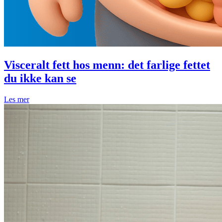
Visceralt fett hos menn: det farlige fettet
du ikke kan se
Les mer